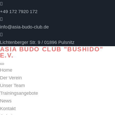
+49 172 7920 172
info@asia-budo-club.de
Lichtenberger Str. 9 / 01896 Pulsnitz
ASIA BUDO CLUB "BUSHIDO"
E.V.
Home
Der Verein
Unser Team
Trainingsangebote
News
Kontakt