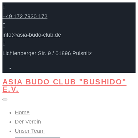
+49 172 7920 172
info@asia-budo-club.de
Lichtenberger Str. 9 / 01896 Pulsnitz
ASIA BUDO CLUB "BUSHIDO"
E.V.
Home
Der Verein
Unser Team