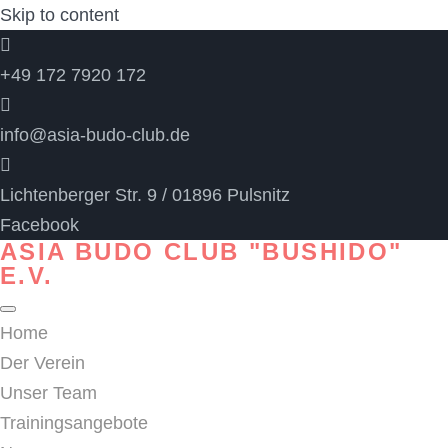
Skip to content
+49 172 7920 172
info@asia-budo-club.de
Lichtenberger Str. 9 / 01896 Pulsnitz
Facebook
ASIA BUDO CLUB "BUSHIDO"
E.V.
Home
Der Verein
Unser Team
Trainingsangebote